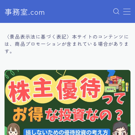
事務室.com
MENU
〈景品表示法に基づく表記〉本サイトのコンテンツに
貯める
は、商品プロモーションが含まれている場合がありま
す。
投資
保険
プロフィール