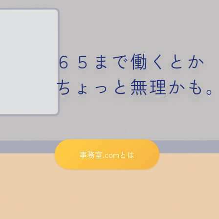
６５まで働くとか
ちょっと無理かも
事務室.comとは