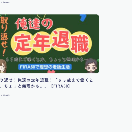
views
てをバランス良く両立させる。
り返せ！俺達の定年退職！「６５歳まで働くと
、ちょっと無理かも。」【FIRA60】
views