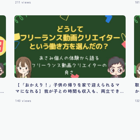
211
views
181
育
し
【「おかえり！」子供の帰りを家で迎えられるマ
取
つ
マになれる】我が子との時間も収入も、両立でき
か
る働き方！フリーランス動画クリエイター！
140
views
132