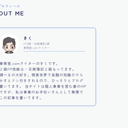
プロフィール
OUT ME
きく
FP2級・日商簿記2級
事務室.comライター
事務室.comライターのきくです。
２級FP技能士・日商簿記２級もってます。
調べるの大好き。現実世界で金融の知識ひけら
かすとドン引きされるので、ひっそりとブログ
書いてます。 当サイトは個人事業を営む妻のHP
ですが、私は事業のお手伝いさんとして無償で
この記事を書いてます。