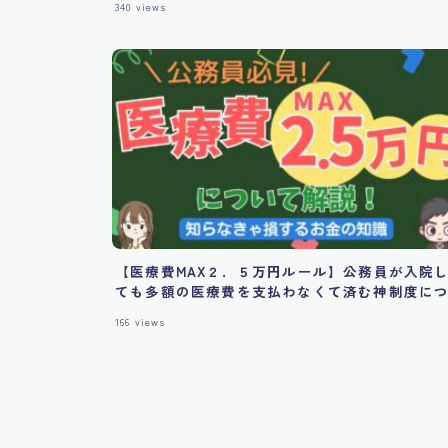
340
views
【医療費MAX２．５万円ルール】公務員が入院
ても多額の医療費を支払わなくて済む神制度に
いて解説！
166
views