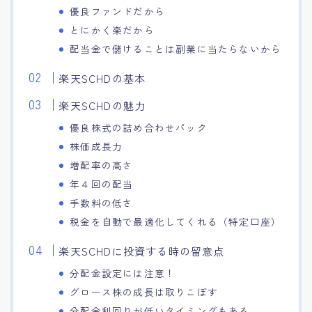
優良ファンドだから
とにかく楽だから
配当金で儲けることは副業に当たらないから
楽天SCHDの基本
楽天SCHDの魅力
優良株式の詰め合わせパック
株価成長力
増配率の高さ
年４回の配当
手数料の低さ
税金を自動で最適化してくれる（特定口座）
楽天SCHDに投資する時の留意点
分配金設定には注意！
グロース株の成長は取りこぼす
分配金利回りが低いタイミングもある