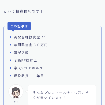
という投資信託です！
この記事は
高配当株投資歴７年
年間配当金３０万円
簿記２級
２級FP技能士
楽天SCHDホルダー
現役教員１１年目
そんなプロフィールをもつ私、き
くが書いています！
きく