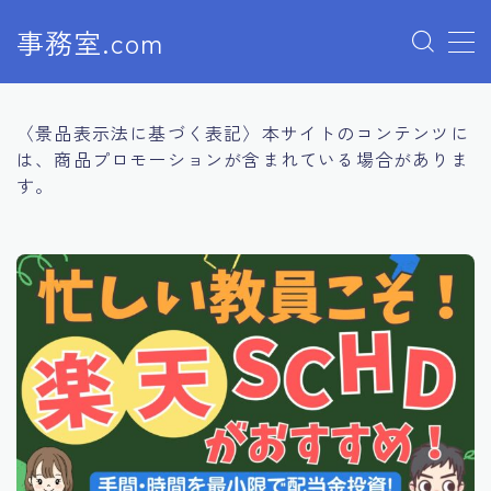
事務室.com
MENU
〈景品表示法に基づく表記〉本サイトのコンテンツに
貯める
は、商品プロモーションが含まれている場合がありま
す。
投資
保険
プロフィール