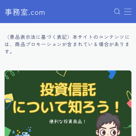
事務室.com
MENU
〈景品表示法に基づく表記〉本サイトのコンテンツに
貯める
は、商品プロモーションが含まれている場合がありま
す。
投資
保険
プロフィール