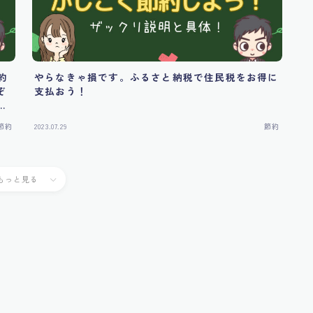
約
やらなきゃ損です。ふるさと納税で住民税をお得に
ぞ
支払おう！
て
節約
2023.07.29
節約
もっと見る