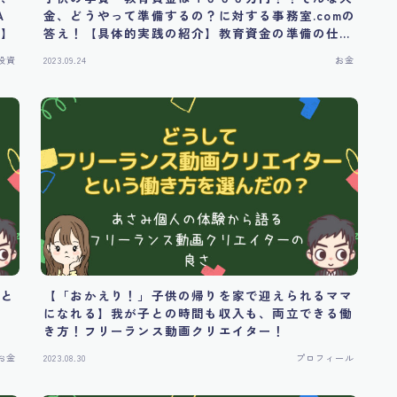
A
金、どうやって準備するの？に対する事務室.comの
！】
答え！【具体的実践の紹介】教育資金の準備の仕方
②
投資
2023.09.24
お金
・と
【「おかえり！」子供の帰りを家で迎えられるママ
か
になれる】我が子との時間も収入も、両立できる働
き方！フリーランス動画クリエイター！
お金
2023.08.30
プロフィール