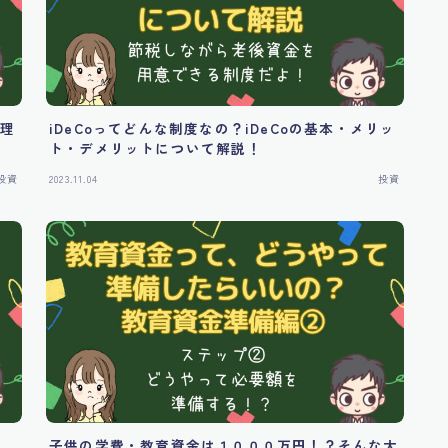
の理
iDeCoってどんな制度なの？iDeCoの基本・メリッ
ト・デメリットについて解説！
投資
2023.11.04
投資
人、
子供の学費・教育資金は１０００万円！？そんな大